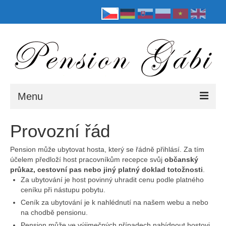
Menu
Úvod
Provozní řád
Informace
Pension může ubytovat hosta, který se řádně přihlásí. Za tím
účelem předloží host pracovníkům recepce svůj
občanský
Galerie
průkaz, cestovní pas nebo jiný platný doklad totožnosti
.
Za ubytování je host povinný uhradit cenu podle platného
Ceník
ceníku při nástupu pobytu.
Ceník za ubytování je k nahlédnutí na našem webu a nebo
Jednolůžkový pokoj
na chodbě pensionu.
Pension může ve výjimečných případech nabídnout hostovi