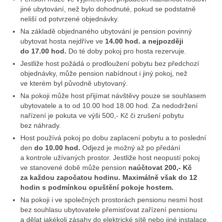
Dvoulůžkový pokoj typ A
jiné ubytování, než bylo dohodnuté, pokud se podstatně
neliší od potvrzené objednávky.
Dvoulůžkový pokoj typ B
Na základě objednaného ubytování je pension povinný
ubytovat hosta nejdříve ve
14.00 hod. a nejpozději
Apartmá 2 ložnice
do 17.00 hod.
Do té doby pokoj pro hosta rezervuje.
Kompletní ceník
Jestliže host požádá o prodloužení pobytu bez předchozí
objednávky, může pension nabídnout i jiný pokoj, než
Zajímavosti
ve kterém byl původně ubytovaný.
Na pokoji může host přijímat návštěvy pouze se souhlasem
Kontakt
ubytovatele a to od 10.00 hod 18.00 hod. Za nedodržení
nařízení je pokuta ve výši 500,- Kč či zrušení pobytu
bez náhrady.
Host používá pokoj po dobu zaplacení pobytu a to poslední
den
do 10.00 hod.
Odjezd je možný až po předání
a kontrole užívaných prostor. Jestliže host neopustí pokoj
ve stanovené době může pension
naúčtovat 200,- Kč
za každou započatou hodinu. Maximálně však do 12
hodin s podmínkou opuštění pokoje hostem.
Na pokoji i ve společných prostorách pensionu nesmí host
bez souhlasu ubytovatele přemisťovat zařízení pensionu
a dělat jakékoli zásahy do elektrické sítě nebo jiné instalace.