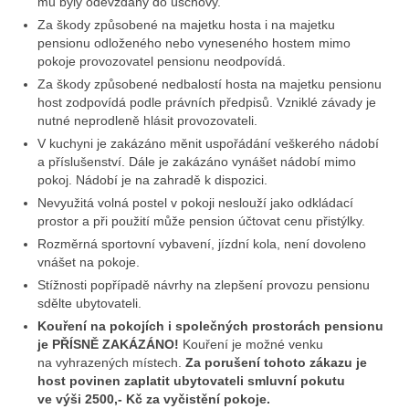
mu byly odevzdány do úschovy.
Za škody způsobené na majetku hosta i na majetku
pensionu odloženého nebo vyneseného hostem mimo
pokoje provozovatel pensionu neodpovídá.
Za škody způsobené nedbalostí hosta na majetku pensionu
host zodpovídá podle právních předpisů. Vzniklé závady je
nutné neprodleně hlásit provozovateli.
V kuchyni je zakázáno měnit uspořádání veškerého nádobí
a příslušenství. Dále je zakázáno vynášet nádobí mimo
pokoj. Nádobí je na zahradě k dispozici.
Nevyužitá volná postel v pokoji neslouží jako odkládací
prostor a při použití může pension účtovat cenu přistýlky.
Rozměrná sportovní vybavení, jízdní kola, není dovoleno
vnášet na pokoje.
Stížnosti popřípadě návrhy na zlepšení provozu pensionu
sdělte ubytovateli.
Kouření na pokojích i společných prostorách pensionu
je PŘÍSNĚ ZAKÁZÁNO!
Kouření je možné venku
na vyhrazených místech.
Za porušení tohoto zákazu je
host povinen zaplatit ubytovateli smluvní pokutu
ve výši 2500,- Kč za vyčistění pokoje.