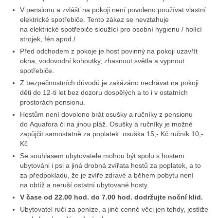
V pensionu a zvlášť na pokoji není povoleno používat vlastní
elektrické spotřebiče. Tento zákaz se nevztahuje
na elektrické spotřebiče sloužící pro osobní hygienu / holící
strojek, fén apod./
Před odchodem z pokoje je host povinný na pokoji uzavřít
okna, vodovodní kohoutky, zhasnout světla a vypnout
spotřebiče.
Z bezpečnostních důvodů je zakázáno nechávat na pokoji
děti do 12-ti let bez dozoru dospělých a to i v ostatních
prostorách pensionu.
Hostům není dovoleno brát osušky a ručníky z pensionu
do Aquafora či na jinou pláž. Osušky a ručníky je možné
zapůjčit samostatně za poplatek: osuška 15,- Kč ručník 10,-
Kč
Se souhlasem ubytovatele mohou být spolu s hostem
ubytováni i psi a jiná drobná zvířata hostů za poplatek, a to
za předpokladu, že je zvíře zdravé a během pobytu není
na obtíž a neruší ostatní ubytované hosty.
V čase od 22.00 hod. do 7.00 hod. dodržujte noční klid.
Ubytovatel ručí za peníze, a jiné cenné věci jen tehdy, jestliže