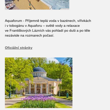
Aquaforum - Příjemně teplá voda v bazénech, vířivkách
i v tobogánu v Aquaforu – světě vody a relaxace
ve Františkových Lázních vás pohladí po duši a po těle
nezávisle na rozmarech počasí.
Oficiální stránky