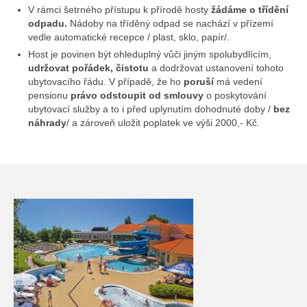
V rámci šetrného přístupu k přírodě hosty
žádáme o třídění
odpadu.
Nádoby na tříděný odpad se nachází v přízemí
vedle automatické recepce / plast, sklo, papír/.
Host je povinen být ohleduplný vůči jiným spolubydlícím,
udržovat pořádek, čistotu
a dodržovat ustanovení tohoto
ubytovacího řádu. V případě, že ho
poruší
má vedení
pensionu
právo odstoupit od smlouvy
o poskytování
ubytovací služby a to i před uplynutím dohodnuté doby /
bez
náhrady
/ a zároveň uložit poplatek ve výši 2000,- Kč.