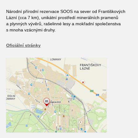
Národní přírodní rezervace SOOS na sever od Františkových
Lázní (cca 7 km), unikátní prostředí minerálních pramenů
a plynných vývěrů, rašelinné lesy a mokřadní společenstva
s mnoha vzácnými druhy.
Oficiální stránky