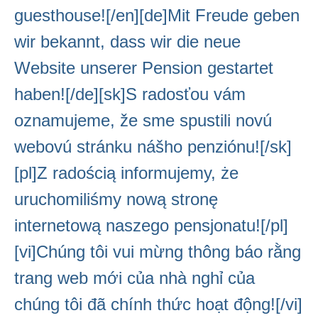
Dvoulůžkový pokoj typ A
guesthouse![/en][de]Mit Freude geben
Dvoulůžkový pokoj typ B
wir bekannt, dass wir die neue
Apartmá 2 ložnice
Website unserer Pension gestartet
Kompletní ceník
haben![/de][sk]S radosťou vám
oznamujeme, že sme spustili novú
Zajímavosti
webovú stránku nášho penziónu![/sk]
Kontakt
[pl]Z radością informujemy, że
uruchomiliśmy nową stronę
internetową naszego pensjonatu![/pl]
[vi]Chúng tôi vui mừng thông báo rằng
trang web mới của nhà nghỉ của
chúng tôi đã chính thức hoạt động![/vi]