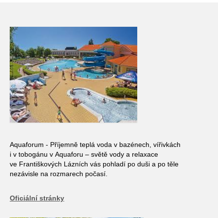
Aquaforum - Příjemně teplá voda v bazénech, vířivkách
i v tobogánu v Aquaforu – světě vody a relaxace
ve Františkových Lázních vás pohladí po duši a po těle
nezávisle na rozmarech počasí.
Oficiální stránky